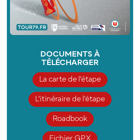
DOCUMENTS À
TÉLÉCHARGER
La carte de l'étape
L'itinéraire de l'étape
Roadbook
Fichier GPX