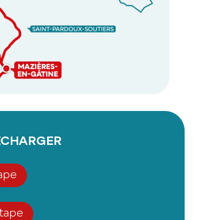
ÉCHARGER
tape
étape