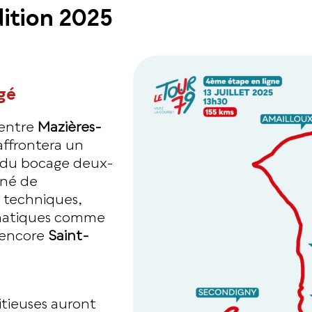
dition 2025
gé
 entre
Mazières-
affrontera un
e du bocage deux-
nné de
s techniques,
matiques comme
encore
Saint-
tieuses auront