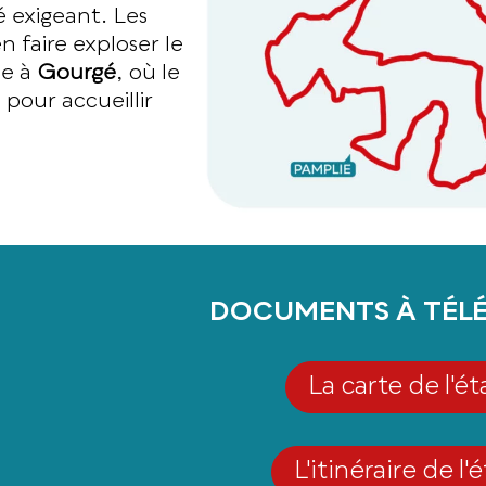
é exigeant. Les
n faire exploser le
se à
Gourgé
, où le
 pour accueillir
DOCUMENTS À TÉL
La carte de l'é
L'itinéraire de l'