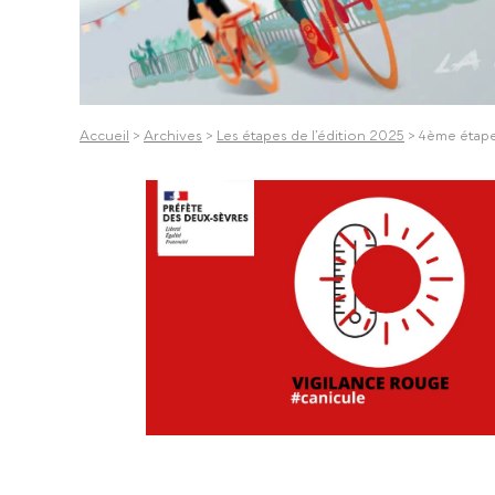
Accueil
>
Archives
>
Les étapes de l’édition 2025
>
4ème étape