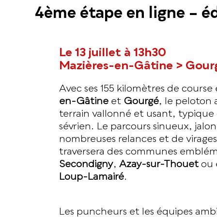
4ème étape en ligne – é
Le 13 juillet à 13h30
Mazières-en-Gâtine > Gour
Avec ses 155 kilomètres de course
en-Gâtine
et
Gourgé
, le peloton 
terrain vallonné et usant, typiqu
sévrien. Le parcours sinueux, jalo
nombreuses relances et de virage
traversera des communes emblé
Secondigny
,
Azay-sur-Thouet
ou 
Loup-Lamairé
.
Les puncheurs et les équipes ambi